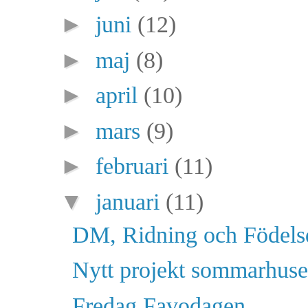
►
juni
(12)
►
maj
(8)
►
april
(10)
►
mars
(9)
►
februari
(11)
▼
januari
(11)
DM, Ridning och Födel
Nytt projekt sommarhuse
Fredag Favodagen