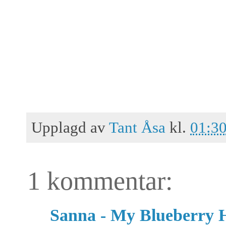
Upplagd av
Tant Åsa
kl.
01:3
1 kommentar:
Sanna - My Blueberry 